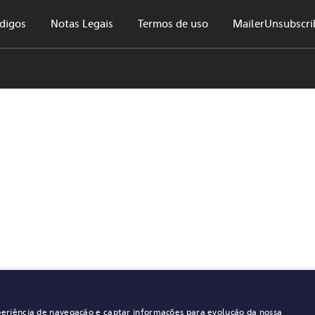
ódigos
Notas Legais
Termos de uso
MailerUnsubscri
periência de navegação e captar informações para evolução da nossa